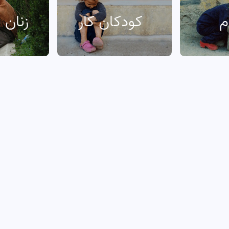
م
کودکان کار
زنان