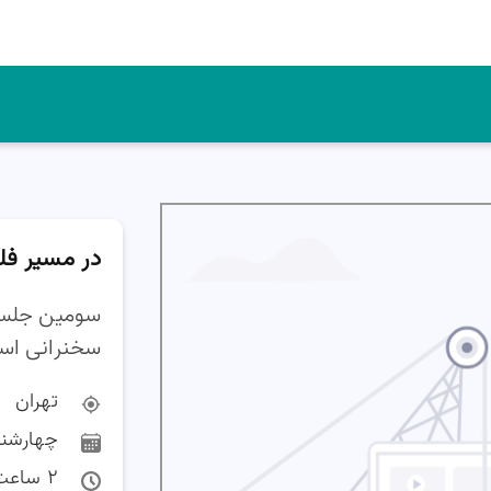
در مسیر فل
سومین جلسه 
سخنرانی اس
تهران
چهارشنب
2 ساعت