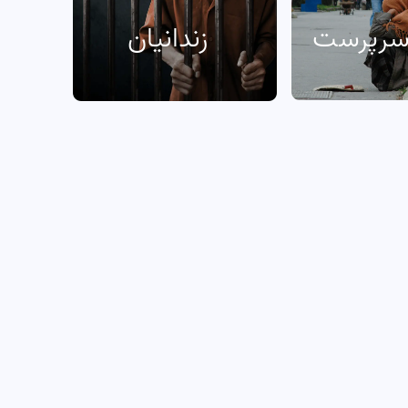
 سرپرست
زندانیان