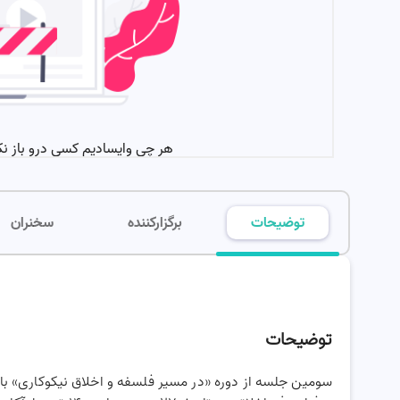
توضیحات
برگزارکننده
سخنران
توضیحات
سومین جلسه از دوره «در مسیر فلسفه و اخلاق نیکوکاری» با