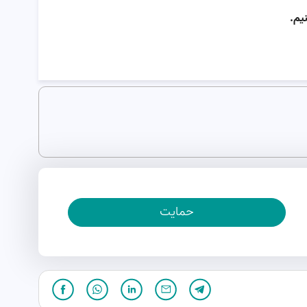
یم.
حمایت